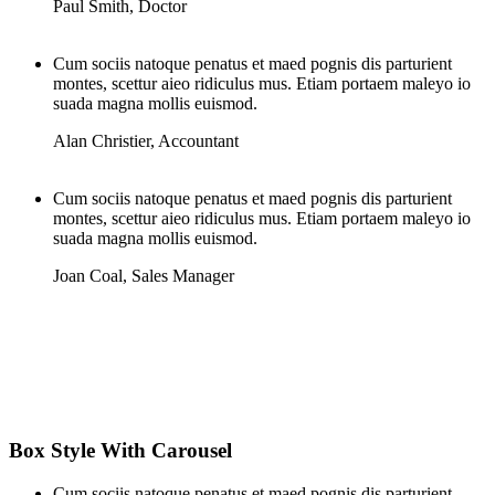
Paul Smith
,
Doctor
Cum sociis natoque penatus et maed pognis dis parturient
montes, scettur aieo ridiculus mus. Etiam portaem maleyo io
suada magna mollis euismod.
Alan Christier
,
Accountant
Cum sociis natoque penatus et maed pognis dis parturient
montes, scettur aieo ridiculus mus. Etiam portaem maleyo io
suada magna mollis euismod.
Joan Coal
,
Sales Manager
Box Style With Carousel
Cum sociis natoque penatus et maed pognis dis parturient